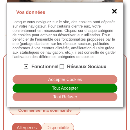
Vos données
Lorsque vous naviguez sur le site, des cookies sont déposés
sur votre navigateur. Pour certains d’entre eux, votre
consentement est nécessaire. Cliquez sur chaque catégorie
de cookies pour activer ou désactiver leur utilisation. Pour
bénéficier de l’ensemble des fonctionnalités proposées par le
site (partage d’articles sur les réseaux sociaux, publicités
conformes à vos centres d’intérêt, amélioration du site grâce
aux statistiques de navigation, etc.), il est conseillé de garder
l’activation des différentes catégories de cookies.
Tarte vanille & noisette
Fonctionnel
Réseaux Sociaux
- pâte sucrée charbon végétal
Accepter Cookies
- praliné noisettes et fleur de sel
Tout Accepter
- biscuit moelleux amandes
- croustillant praliné noisettes
Tout Refuser
- crème légère vanille
Commencer ma commande
Allergènes
Disponibilité