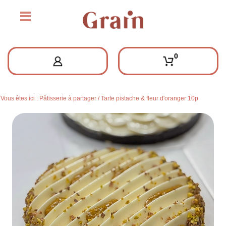
0
Vous êtes ici :
Pâtisserie à partager
/
Tarte pistache & fleur d'oranger 10p