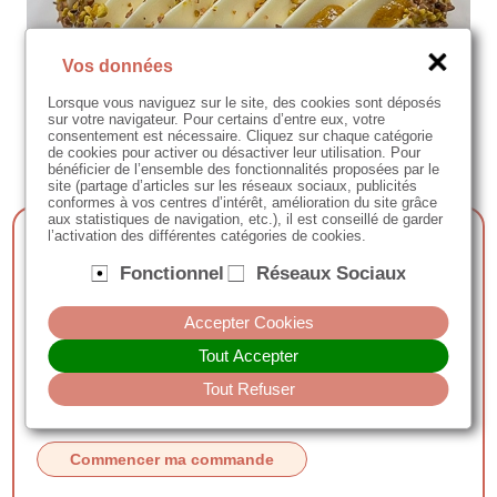
Vos données
Lorsque vous naviguez sur le site, des cookies sont déposés
sur votre navigateur. Pour certains d’entre eux, votre
consentement est nécessaire. Cliquez sur chaque catégorie
de cookies pour activer ou désactiver leur utilisation. Pour
bénéficier de l’ensemble des fonctionnalités proposées par le
site (partage d’articles sur les réseaux sociaux, publicités
conformes à vos centres d’intérêt, amélioration du site grâce
aux statistiques de navigation, etc.), il est conseillé de garder
l’activation des différentes catégories de cookies.
Tarte pistache & fleur
Fonctionnel
Réseaux Sociaux
d'oranger 10p
- pâte sucrée
Accepter Cookies
- biscuit moelleux amandes
- croustillant praliné pistaches et fleur de sel
Tout Accepter
- crème légère fleur d'oranger
Tout Refuser
Commencer ma commande