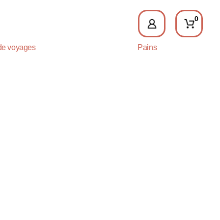
0
de voyages
Pains