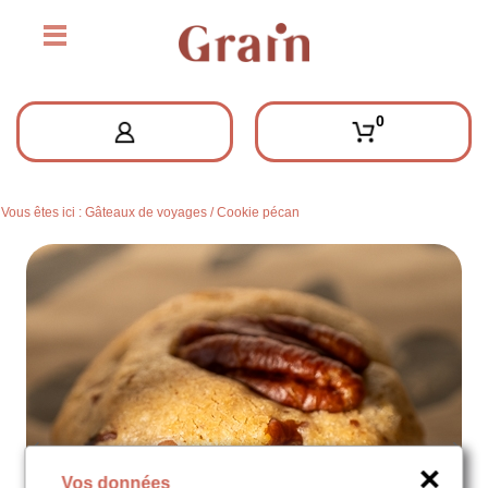
0
Vous êtes ici :
Gâteaux de voyages
/
Cookie pécan
Vos données