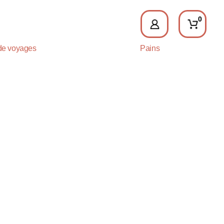
0
de voyages
Pains