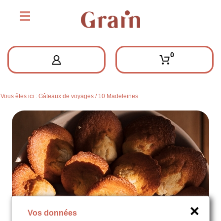
0
Vous êtes ici :
Gâteaux de voyages
/
10 Madeleines
Vos données