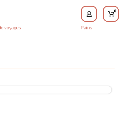
0
de voyages
Pains