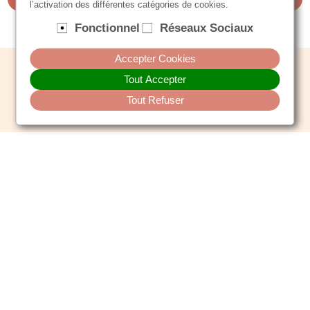
l’activation des différentes catégories de cookies.
Fonctionnel
Réseaux Sociaux
Accepter Cookies
Tout Accepter
Tout Refuser
Conditions Générales de Vente
/
Plan du site
/
Mentions légales
/
Contact
/
Site réalisé par Progial Synapsy