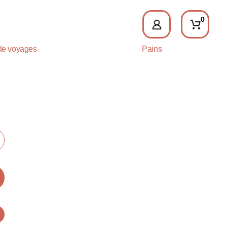
0
de voyages
Pains